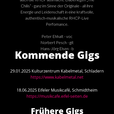
Chilis“ - ganz im Sinne der Originale - all ihre
Energie und Leidenschaft in eine kraftvolle,
authentisch-musikalische RHCP-Live
Perfomance.
Peter Ehhalt - voc
Norbert Pesch - git
Hans-Jörg Elsen - b
Kommende Gigs
Lars Kaufmann - dr
29.01.2025 Kulturzentrum Kabelmetal, Schladern
https://www.kabelmetal.net
18.06.2025 Eifeler Musikcafé, Schmidtheim
https://musikcafe.eifel-seiten.de
Frühere Gigs