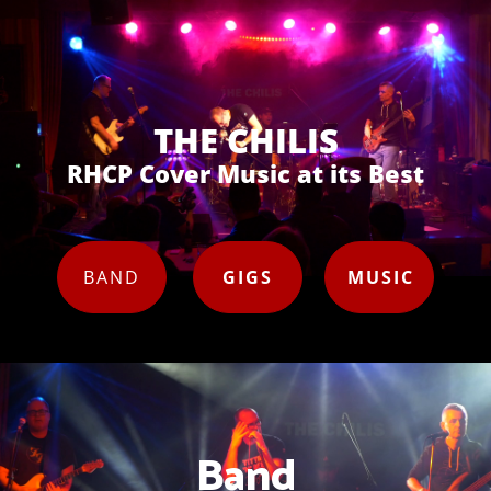
THE CHILIS
RHCP Cover Music at its Best
BAND
GIGS
MUSIC
Band