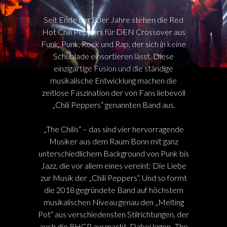
Seit Ende der 80er Jahre stehen die Red
Hot Chili Peppers für DEN Crossover aus
Funk, Punk, Rock und Rap, der sich in keine
Schublade einsortieren lässt. Diese
einzigartige Fusion und die ständige
musikalische Entwicklung machen die
zeitlose Faszination der von Fans liebevoll
„Chili Peppers“ genannten Band aus.
„The Chilis“ – das sind vier hervorragende
Musiker aus dem Raum Bonn mit ganz
unterschiedlichem Background von Punk bis
Jazz, die vor allem eines vereint: Die Liebe
zur Musik der „Chili Peppers“. Und so formt
die 2018 gegründete Band auf höchstem
musikalischen Niveau genau den „Melting
Pot“ aus verschiedensten Stilrichtungen, der
auch die RHCP ausmacht. Dabei legen „The